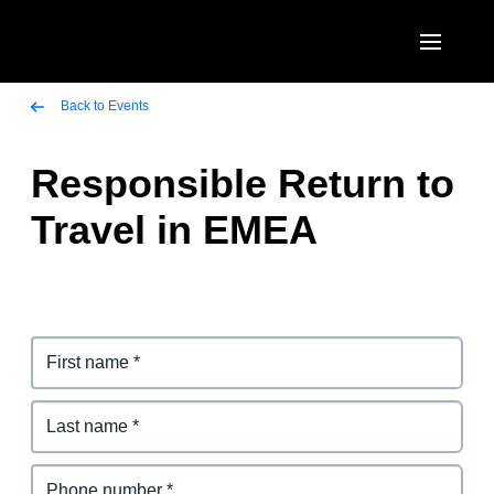
Skip to main content
AMERICAS
Back to Events
United States (English)
Responsible Return to
EUROPE
Canada (English)
Travel in EMEA
United Kingdom (English)
ASIA PACIFIC
Canada (Français)
France (Français)
Australia (English)
México (Español)
Deutschland (Deutsch)
India (English)
Brasil (Português)
Italia (Italiano)
日本（日本語)
Nederlands (English)
Singapore (English)
Sweden (English)
Denmark (English)